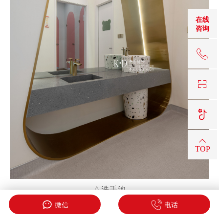
在线
咨询
18
TOP
△洗手池
微信
电话
坚硬的金属被锻造成拥有柔软视觉的弧形装饰，刚柔并