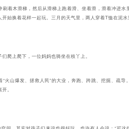
冲刷着木滑梯，然后从滑梯上跑着滑、坐着滑，滑着冲进水
人开始换着花样一起玩。三月的天气里，两人穿着T恤在泥水
子们爬上爬下，一位妈妈也骑坐在枝丫上。
着“火山爆发、拯救人民”的大业，奔跑、跨跳、挖掘、疏导
离开。
”的空间，其实对孩子们来说也很好玩。也许有人会说：“可这