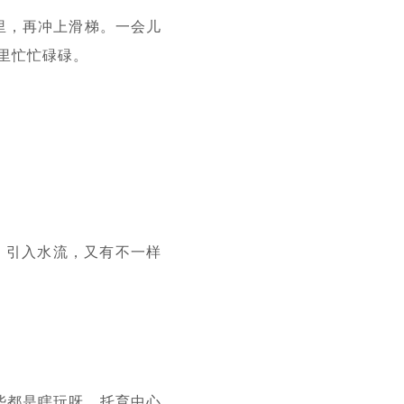
里，再冲上滑梯。一会儿
里忙忙碌碌。
。引入水流，又有不一样
些都是瞎玩呀。托育中心