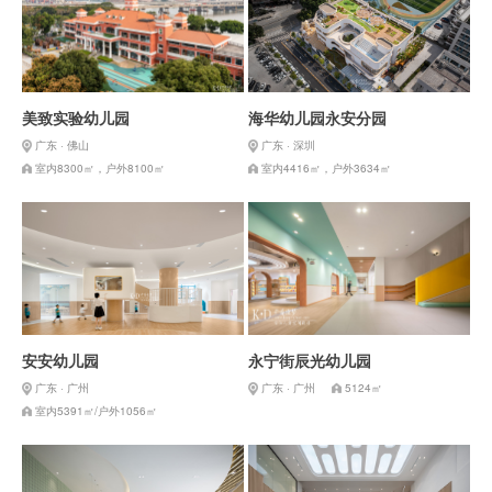
美致实验幼儿园
海华幼儿园永安分园
广东 · 佛山
广东 · 深圳
室内8300㎡，户外8100㎡
室内4416㎡，户外3634㎡
安安幼儿园
永宁街辰光幼儿园
广东 · 广州
广东 · 广州
5124㎡
室内5391㎡/户外1056㎡