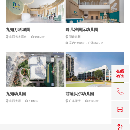
九知万科城园
臻儿雅国际幼儿园
山西省太原市
6650m²
福建泉州
室内4600㎡，户外2500㎡
在线
咨询
18
九知幼儿园
萌迪贝尔幼儿园
山西太原
4400㎡
广东肇庆
5400m²